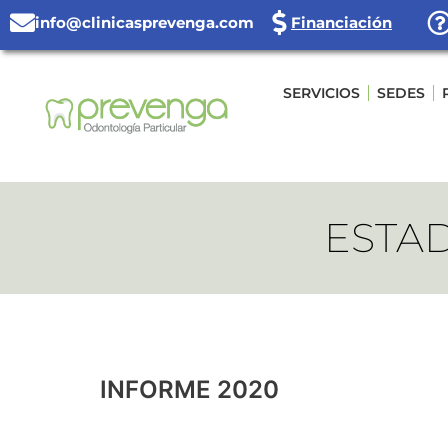
Ir
info@clinicasprevenga.com
Financiación
al
contenido
SERVICIOS
SEDES
ESTA
INFORME 2020