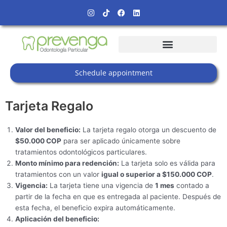
Skip
Instagram
Tiktok
Facebook
Linkedin
to
content
Schedule appointment
Tarjeta Regalo
Valor del beneficio:
La tarjeta regalo otorga un descuento de
$50.000 COP
para ser aplicado únicamente sobre
tratamientos odontológicos particulares.
Monto mínimo para redención:
La tarjeta solo es válida para
tratamientos con un valor
igual o superior a $150.000 COP
.
Vigencia:
La tarjeta tiene una vigencia de
1 mes
contado a
partir de la fecha en que es entregada al paciente. Después de
esta fecha, el beneficio expira automáticamente.
Aplicación del beneficio: