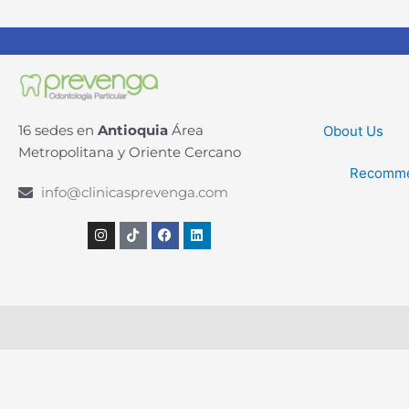
16 sedes en
Antioquia
Área
Obout Us
Metropolitana y Oriente Cercano
Recomme
info@clinicasprevenga.com
Instagram
Tiktok
Facebook
Linkedin