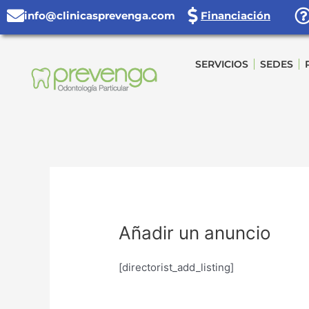
Ir
info@clinicasprevenga.com
Financiación
al
contenido
SERVICIOS
SEDES
Añadir un anuncio
[directorist_add_listing]